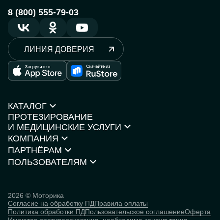
8 (800) 555-79-03
ЛИНИЯ ДОВЕРИЯ
КАТАЛОГ
ПРОТЕЗИРОВАНИЕ
Протезы рук
И МЕДИЦИНСКИЕ УСЛУГИ
Протезы ног
КОМПАНИЯ
Кресла-коляски
Моторика Орто
Каталог товаров
ПАРТНЁРАМ
О компании
Нейростимуляторы
Контакты
ПОЛЬЗОВАТЕЛЯМ
Партнёрская программа
Документы и сертификаты
Истории пользователей
Инвесторам
Исследования
База знаний
2026 © Моторика
Согласие на обработку ПД
Правила оплаты
Человек
Политика обработки ПД
Пользовательское соглашение
Оферта
кибернетический