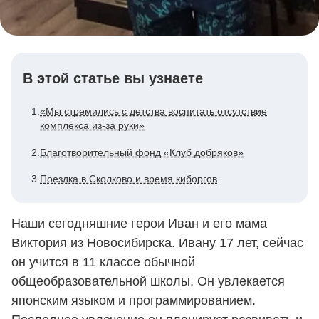
В этой статье вы узнаете
1.
«Мы стремились с детства воспитать отсутствие
комплекса из-за руки»
2.
Благотворительный фонд «Клуб добряков»
3.
Поездка в Сколково и время киборгов
Наши сегодняшние герои Иван и его мама
Виктория из Новосибирска. Ивану 17 лет, сейчас
он учится в 11 классе обычной
общеобразовательной школы. Он увлекается
японским языком и программированием.