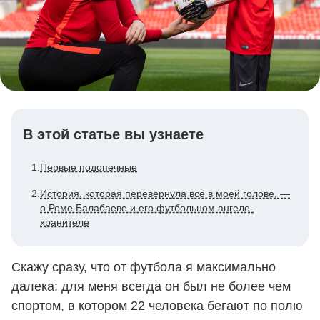
В этой статье вы узнаете
1.
Первые подопечные
2.
История, которая перевернула всё в моей голове, ―
о Роме Балабаеве и его футбольном ангеле-
хранителе
Скажу сразу, что от футбола я максимально
далека: для меня всегда он был не более чем
спортом, в котором 22 человека бегают по полю