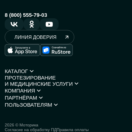
8 (800) 555-79-03
ЛИНИЯ ДОВЕРИЯ
КАТАЛОГ
ПРОТЕЗИРОВАНИЕ
Протезы рук
И МЕДИЦИНСКИЕ УСЛУГИ
Протезы ног
КОМПАНИЯ
Кресла-коляски
Моторика Орто
Каталог товаров
ПАРТНЁРАМ
О компании
Нейростимуляторы
Контакты
ПОЛЬЗОВАТЕЛЯМ
Партнёрская программа
Документы и сертификаты
Истории пользователей
Инвесторам
Исследования
База знаний
2026 © Моторика
Согласие на обработку ПД
Правила оплаты
Человек