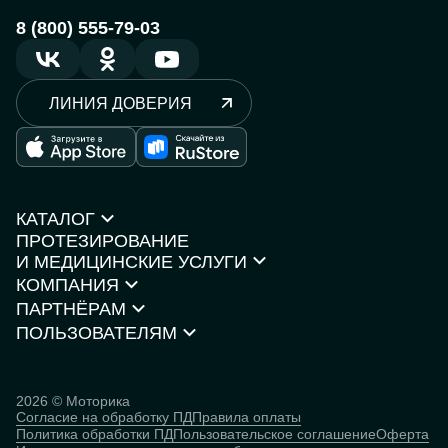
8 (800) 555-79-03
ЛИНИЯ ДОВЕРИЯ
КАТАЛОГ
ПРОТЕЗИРОВАНИЕ
Протезы рук
И МЕДИЦИНСКИЕ УСЛУГИ
Протезы ног
КОМПАНИЯ
Кресла-коляски
Моторика Орто
Каталог товаров
ПАРТНЁРАМ
О компании
Нейростимуляторы
Контакты
ПОЛЬЗОВАТЕЛЯМ
Партнёрская программа
Документы и сертификаты
Истории пользователей
Инвесторам
Исследования
База знаний
2026 © Моторика
Согласие на обработку ПД
Правила оплаты
Человек
Политика обработки ПД
Пользовательское соглашение
Оферта
кибернетический