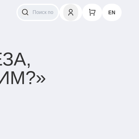
EN
ЗА,
ИМ?»