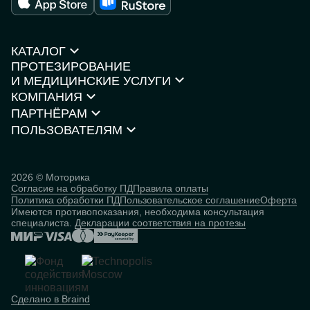
КАТАЛОГ
ПРОТЕЗИРОВАНИЕ
Протезы рук
И МЕДИЦИНСКИЕ УСЛУГИ
Протезы ног
КОМПАНИЯ
Кресла-коляски
Моторика Орто
Каталог товаров
ПАРТНЁРАМ
О компании
Нейростимуляторы
Контакты
ПОЛЬЗОВАТЕЛЯМ
Партнёрская программа
Документы и сертификаты
Истории пользователей
Инвесторам
Исследования
База знаний
2026 © Моторика
Согласие на обработку ПД
Правила оплаты
Человек
Политика обработки ПД
Пользовательское соглашение
Оферта
кибернетический
Имеются противопоказания, необходима консультация
специалиста.
Декларации соответствия на протезы
Сделано в Braind