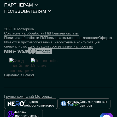
Каталог товаров
ПАРТНЁРАМ
О компании
Нейростимуляторы
Контакты
ПОЛЬЗОВАТЕЛЯМ
Партнёрская программа
Документы и сертификаты
Истории пользователей
Инвесторам
Исследования
База знаний
2026 © Моторика
Согласие на обработку ПД
Правила оплаты
Человек
Политика обработки ПД
Пользовательское соглашение
Оферта
кибернетический
Имеются противопоказания, необходима консультация
специалиста.
Декларации соответствия на протезы
Сделано в Braind
Группа компаний Моторика
Продажа
Сеть медицинских
нейростимуляторов
центров
Человек
кибернетический