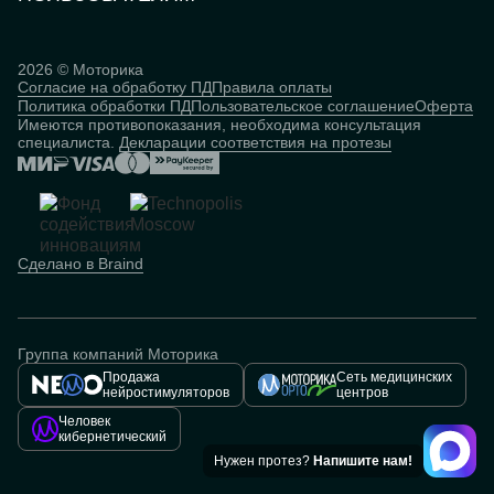
Документы и сертификаты
Истории пользователей
Инвесторам
Исследования
База знаний
2026 © Моторика
Согласие на обработку ПД
Правила оплаты
Человек
Политика обработки ПД
Пользовательское соглашение
Оферта
кибернетический
Имеются противопоказания, необходима консультация
специалиста.
Декларации соответствия на протезы
Сделано в Braind
Группа компаний Моторика
Продажа
Сеть медицинских
нейростимуляторов
центров
Человек
кибернетический
Нужен протез?
Напишите нам!