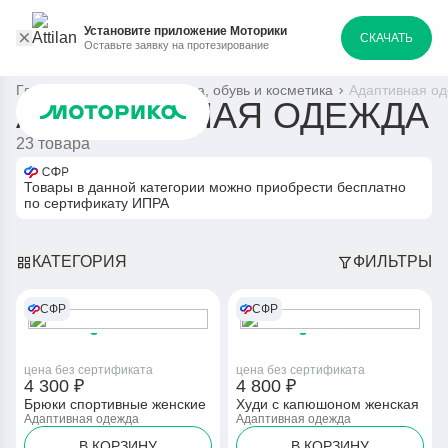
Установите приложение Моторики
СКАЧАТЬ
Оставьте заявку на протезирование
Главная
Каталог
Одежда, обувь и косметика
Адаптивная о
АДАПТИВНАЯ ОДЕЖДА
23 товара
Товары в данной категории можно приобрести бесплатно
по сертификату ИПРА
КАТЕГОРИЯ
ФИЛЬТРЫ
СФР
СФР
цена без сертификата
цена без сертификата
4 300 ₽
4 800 ₽
Брюки спортивные женские
Худи с капюшоном женская
Адаптивная одежда
Адаптивная одежда
В КОРЗИНУ
В КОРЗИНУ