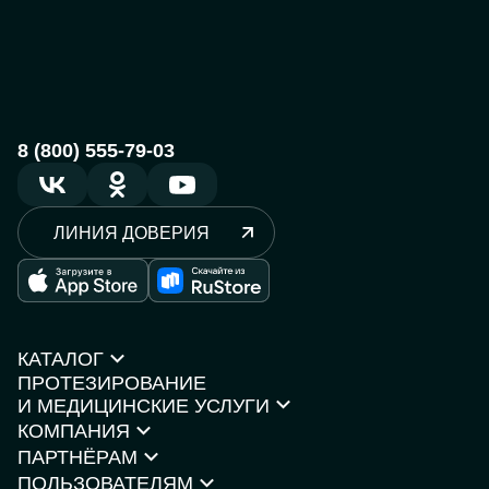
8 (800) 555-79-03
ЛИНИЯ ДОВЕРИЯ
КАТАЛОГ
ПРОТЕЗИРОВАНИЕ
Протезы рук
И МЕДИЦИНСКИЕ УСЛУГИ
Протезы ног
КОМПАНИЯ
Кресла-коляски
Моторика Орто
Каталог товаров
ПАРТНЁРАМ
О компании
Нейростимуляторы
Контакты
ПОЛЬЗОВАТЕЛЯМ
Партнёрская программа