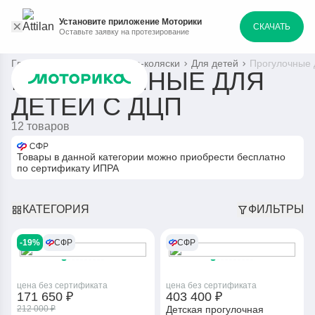
Установите приложение Моторики
СКАЧАТЬ
Оставьте заявку на протезирование
Главная
Каталог
Кресла-коляски
Для детей
Прогулочные 
ПРОГУЛОЧНЫЕ ДЛЯ
ДЕТЕЙ С ДЦП
12 товаров
Товары в данной категории можно приобрести бесплатно
по сертификату ИПРА
КАТЕГОРИЯ
ФИЛЬТРЫ
-19%
СФР
СФР
цена без сертификата
цена без сертификата
171 650 ₽
403 400 ₽
212 000 ₽
Детская прогулочная