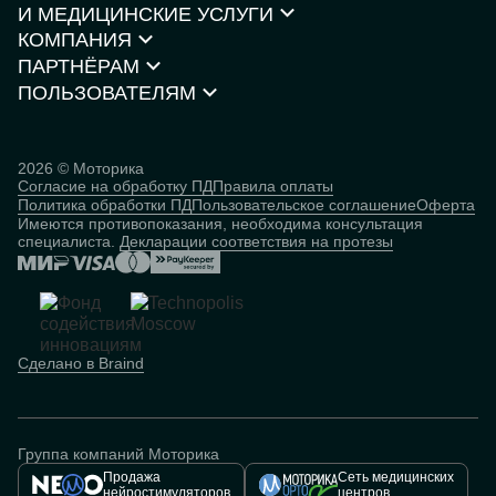
И МЕДИЦИНСКИЕ УСЛУГИ
Протезы ног
КОМПАНИЯ
Кресла-коляски
Моторика Орто
Каталог товаров
ПАРТНЁРАМ
О компании
Нейростимуляторы
Контакты
ПОЛЬЗОВАТЕЛЯМ
Партнёрская программа
Документы и сертификаты
Истории пользователей
Инвесторам
Исследования
База знаний
2026 © Моторика
Согласие на обработку ПД
Правила оплаты
Человек
Политика обработки ПД
Пользовательское соглашение
Оферта
кибернетический
Имеются противопоказания, необходима консультация
специалиста.
Декларации соответствия на протезы
Сделано в Braind
Группа компаний Моторика
Продажа
Сеть медицинских
нейростимуляторов
центров