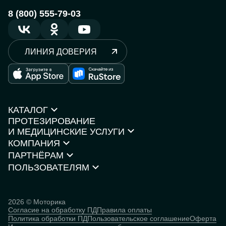
8 (800) 555-79-03
ЛИНИЯ ДОВЕРИЯ
КАТАЛОГ
ПРОТЕЗИРОВАНИЕ
Протезы рук
И МЕДИЦИНСКИЕ УСЛУГИ
Протезы ног
КОМПАНИЯ
Кресла-коляски
Моторика Орто
Каталог товаров
ПАРТНЁРАМ
О компании
Нейростимуляторы
Контакты
ПОЛЬЗОВАТЕЛЯМ
Партнёрская программа
Документы и сертификаты
Истории пользователей
Инвесторам
Исследования
База знаний
2026 © Моторика
Согласие на обработку ПД
Правила оплаты
Человек
Политика обработки ПД
Пользовательское соглашение
Оферта
кибернетический