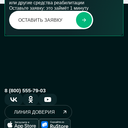
или другие средства реабилитации
поступает к вам после изготовления
Оставьте заявку: это займёт 1 минуту
протеза.
В тех случаях, когда отсутствует
ОСТАВИТЬ ЗАЯВКУ
возможность воспользоваться первым
и вторым способом, можно рассмотреть
вариант получения протеза при участии
благотворительных фондов.
8 (800) 555-79-03
ЛИНИЯ ДОВЕРИЯ