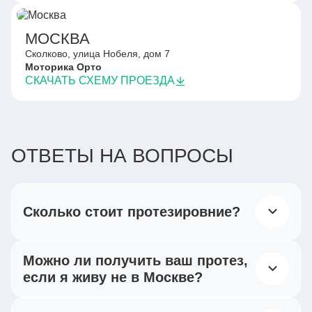
МОСКВА
Сколково, улица Нобеля, дом 7
Моторика Орто
СКАЧАТЬ СХЕМУ ПРОЕЗДА
ОТВЕТЫ НА ВОПРОСЫ
Сколько стоит протезировние?
Согласно действующему российскому
Можно ли получить ваш протез,
законодательству, все категории инвалидов,
если я живу не в Москве?
при наличии
индивидуальной программы реабилитации,
Мы работаем по всей России —