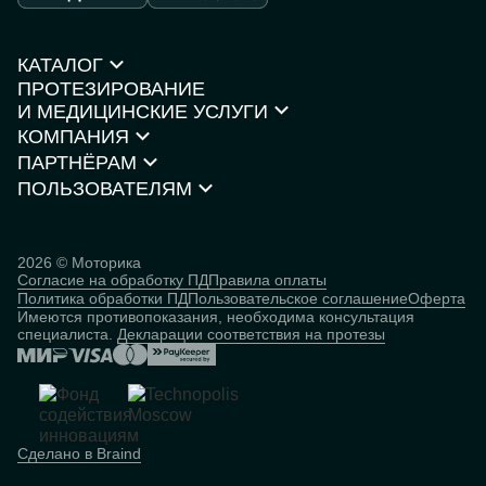
КАТАЛОГ
ПРОТЕЗИРОВАНИЕ
Протезы рук
И МЕДИЦИНСКИЕ УСЛУГИ
Протезы ног
КОМПАНИЯ
Кресла-коляски
Моторика Орто
Каталог товаров
ПАРТНЁРАМ
О компании
Нейростимуляторы
Контакты
ПОЛЬЗОВАТЕЛЯМ
Партнёрская программа
Документы и сертификаты
Истории пользователей
Инвесторам
Исследования
База знаний
2026 © Моторика
Согласие на обработку ПД
Правила оплаты
Человек
Политика обработки ПД
Пользовательское соглашение
Оферта
кибернетический
Имеются противопоказания, необходима консультация
специалиста.
Декларации соответствия на протезы
Сделано в Braind