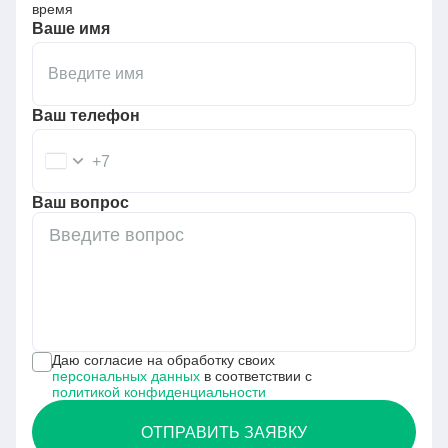
время
Общество с ограниченной ответственностью
Ваше имя
«Моторика Орто»
190008, г. Санкт-Петербург, вн. тер. г. муниципальный
округ Коломна, пр-кт Лермонтовский, д. 17 А,
Ваш телефон
помещение 1-н
Реквизиты: ИНН 7838126068 / ОГРН 1247800099172
+7
Ваш вопрос
Даю согласие на обработку своих
персональных данных
в соответствии с
политикой конфиденциальности
ОТПРАВИТЬ ЗАЯВКУ