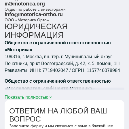
ir@motorica.org
Отдел по работе с инвесторами
info@motorica-ortho.ru
ООО «Моторика Орто»
ЮРИДИЧЕСКАЯ
ИНФОРМАЦИЯ
Общество с ограниченной ответственностью
«Моторика»
109316, г. Москва, вн. тер. г. Муниципальный округ
Печатники, пр-кт Волгоградский, д. 42, к. 5, помещ. 1Н
Реквизиты: ИНН: 7719402047 / ОГРН: 1157746078984
Общество с ограниченной ответственностью
«Исследовательский центр Моторика»
121205, Российская Федерация, г. Москва, территория
Показать полностью
инновационного центра «Сколково»,
ОТВЕТИМ НА ЛЮБОЙ ВАШ
ул. Большой бульвар, д. 42, стр. 1, помещение №306,
раб. 09
ВОПРОС
Реквизиты: ИНН: 9731074967 / ОГРН: 1217700042218
Заполните форму и мы свяжемся с вами в ближайшее