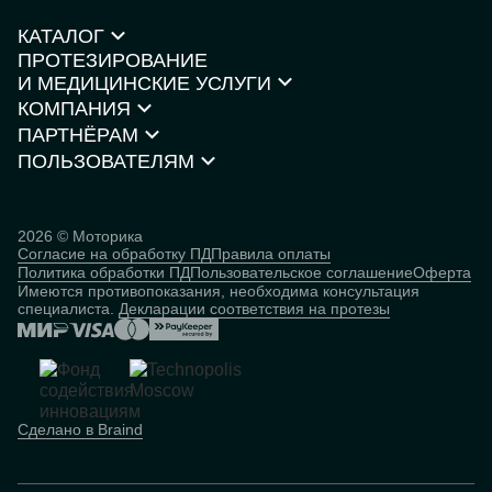
КАТАЛОГ
ПРОТЕЗИРОВАНИЕ
Протезы рук
И МЕДИЦИНСКИЕ УСЛУГИ
Протезы ног
КОМПАНИЯ
Кресла-коляски
Моторика Орто
Каталог товаров
ПАРТНЁРАМ
О компании
Нейростимуляторы
Контакты
ПОЛЬЗОВАТЕЛЯМ
Партнёрская программа
Документы и сертификаты
Истории пользователей
Инвесторам
Исследования
База знаний
2026 © Моторика
Согласие на обработку ПД
Правила оплаты
Человек
Политика обработки ПД
Пользовательское соглашение
Оферта
кибернетический
Имеются противопоказания, необходима консультация
специалиста.
Декларации соответствия на протезы
Сделано в Braind