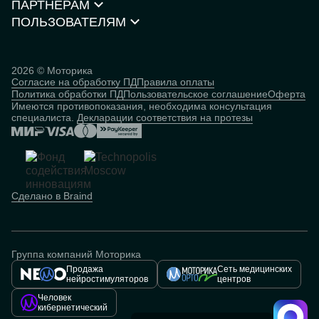
Каталог товаров
ПАРТНЁРАМ
О компании
Нейростимуляторы
Контакты
ПОЛЬЗОВАТЕЛЯМ
Партнёрская программа
Документы и сертификаты
Истории пользователей
Инвесторам
Исследования
База знаний
2026 © Моторика
Согласие на обработку ПД
Правила оплаты
Человек
Политика обработки ПД
Пользовательское соглашение
Оферта
кибернетический
Имеются противопоказания, необходима консультация
специалиста.
Декларации соответствия на протезы
Сделано в Braind
Группа компаний Моторика
Продажа
Сеть медицинских
нейростимуляторов
центров
Человек
кибернетический