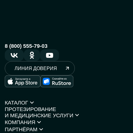
8 (800) 555-79-03
ЛИНИЯ ДОВЕРИЯ
КАТАЛОГ
ПРОТЕЗИРОВАНИЕ
Протезы рук
И МЕДИЦИНСКИЕ УСЛУГИ
Протезы ног
КОМПАНИЯ
Кресла-коляски
Моторика Орто
Каталог товаров
ПАРТНЁРАМ
О компании