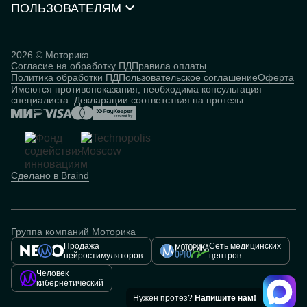
Нейростимуляторы
Контакты
ПОЛЬЗОВАТЕЛЯМ
Партнёрская программа
Документы и сертификаты
Истории пользователей
Инвесторам
Исследования
База знаний
2026 © Моторика
Согласие на обработку ПД
Правила оплаты
Человек
Политика обработки ПД
Пользовательское соглашение
Оферта
кибернетический
Имеются противопоказания, необходима консультация
специалиста.
Декларации соответствия на протезы
Сделано в Braind
Группа компаний Моторика
Продажа
Сеть медицинских
нейростимуляторов
центров
Человек
кибернетический
Нужен протез?
Напишите нам!