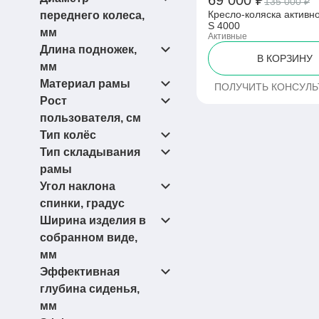
69 000 ₽
135 000 ₽
(1)
(1)
(1)
470
150
520
Кресло-коляска активно
переднего колеса,
(1)
595
S 4000
мм
Активные
(2)
600
Длина подножек,
(2)
(2)
610
100
В КОРЗИНУ
мм
(1)
110
Материал рамы
ПОЛУЧИТЬ КОНСУЛ
(2)
(1)
125
290-380
Рост
(1)
(2)
(9)
140
340-430
Аллюминиевый
пользователя, см
сплав
(1)
350-460
Тип колёс
(1)
Аллюминий
(1)
(1)
350-470
140-180
Тип складывания
(3)
Пневматические/
рамы
Цельнолитые
Угол наклона
(1)
&quot;Книжка&quot;
спинки, градус
(1)
книжка
Ширина изделия в
(4)
(4)
ножницы
5
собранном виде,
(1)
73-108
мм
(2)
76-90
Эффективная
(1)
(1)
80-110
360
глубина сиденья,
(1)
85
мм