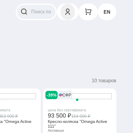
EN
10 товаров
-39%
СФР
фиката
цена без сертификата
93 500 ₽
453 000 ₽
154 000 ₽
а "Omega Active
Кресло-коляска "Omega Active
111"
Активные