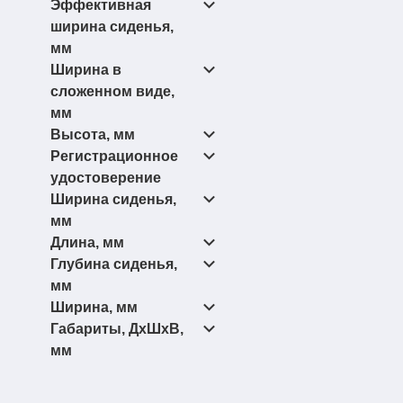
Эффективная
(2)
340-480
ширина сиденья,
(1)
390-430
мм
(1)
400
Ширина в
(1)
(2)
405
340-500
сложенном виде,
(1)
(1)
440
360-460
мм
(1)
(1)
450
410-510
Высота, мм
(1)
310
Регистрационное
(1)
750-830
удостоверение
(1)
750-860
Ширина сиденья,
(10)
(2)
810
Да
мм
Длина, мм
(1)
360,380,400,420
Глубина сиденья,
(1)
(1)
365
770-960
мм
Ширина, мм
(1)
360-420
Габариты, ДхШхВ,
(1)
(1)
405
690
мм
(1)
440
(1)
(1)
450
870х610-620х795-
895