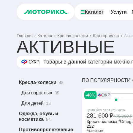
Каталог
Услуги
Главная
Каталог
Кресла-коляски
Для взрослых
Акт
АКТИВНЫЕ
Товары в данной категории можно 
ПО ПОПУЛЯРНОСТИ
Кресла-коляски
48
Для взрослых
35
-40%
СФР
Для детей
13
цена без сертификата
Одежда, обувь и
281 600 ₽
475 000 ₽
косметика
54
Кресло-коляска "Omega
222"
Противопролежневые
Активные