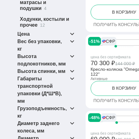
матрасы и
подушки
4
В КОРЗИНУ
Ходунки, костыли и
ПОЛУЧИТЬ КОНСУЛ
прочее
12
Цена
Вес без упаковки,
-51%
СФР
кг
от
Высота
цена без сертификата
(1)
11,3
70 300 ₽
144 000 ₽
подлокотников, мм
(1)
12,4
Кресло-коляска "Omega
до
Высота спинки, мм
122"
(1)
(1)
13
220
Габариты
Активные
(1)
(2)
(1)
13.8
220-250
320-410
транспортной
В КОРЗИНУ
(1)
340-380
упаковки (Д*Ш*В),
(1)
340-400
ПОЛУЧИТЬ КОНСУЛ
мм
(1)
340-420
Грузоподъемность,
(1)
(1)
340-480
845*560*875
кг
-48%
СФР
(1)
(1)
355
850х380х770
Диаметр заднего
(7)
(1)
(1)
380-420
950*660*650
130
колеса, мм
цена без сертификата
(1)
(1)
460-480
140
Диаметр