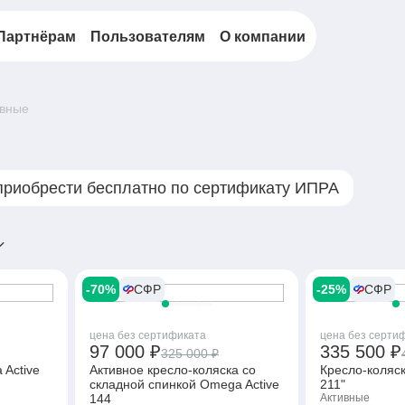
Партнёрам
Пользователям
О компании
ивные
приобрести бесплатно по сертификату ИПРА
-70%
СФР
-25%
СФР
цена без сертификата
цена без серти
97 000 ₽
335 500 ₽
325 000 ₽
 Active
Активное кресло-коляcка со
Кресло-коляск
складной спинкой Omega Active
211"
144
Активные