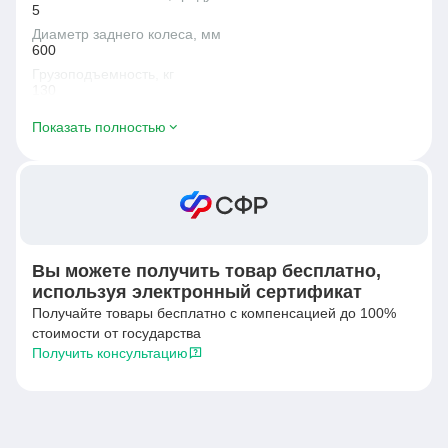
5
Диаметр заднего колеса, мм
600
Грузоподъемность, кг
130
Ширина сиденья, мм
Показать полностью
365
Регистрационное удостоверение
да
Вес без упаковки, кг
13.8
Высота, мм
750-830
Вы можете получить товар бесплатно,
Длина подножек, мм
используя электронный сертификат
350-460
Получайте товары бесплатно с компенсацией до 100%
стоимости от государства
Получить консультацию