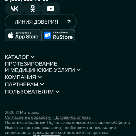
ЛИНИЯ ДОВЕРИЯ
КАТАЛОГ
ПРОТЕЗИРОВАНИЕ
Протезы рук
И МЕДИЦИНСКИЕ УСЛУГИ
Протезы ног
КОМПАНИЯ
Кресла-коляски
Моторика Орто
Каталог товаров
ПАРТНЁРАМ
О компании
Нейростимуляторы
Контакты
ПОЛЬЗОВАТЕЛЯМ
Партнёрская программа
Документы и сертификаты
Истории пользователей
Инвесторам
Исследования
База знаний
2026 © Моторика
Согласие на обработку ПД
Правила оплаты
Человек
Политика обработки ПД
Пользовательское соглашение
Оферта
кибернетический
Имеются противопоказания, необходима консультация
специалиста.
Декларации соответствия на протезы