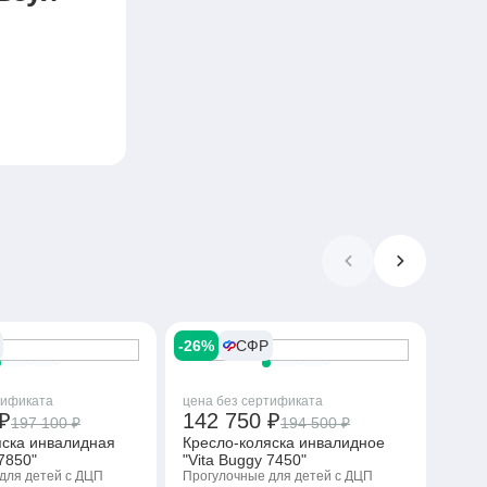
передних
ировка
соте,
 глубины
-26%
СФР
-14%
тификата
цена без сертификата
цена
₽
142 750 ₽
256
197 100 ₽
194 500 ₽
яска инвалидная
Кресло-коляска инвалидное
Alph
 7850"
"Vita Buggy 7450"
коля
для детей с ДЦП
Прогулочные для детей с ДЦП
Прог