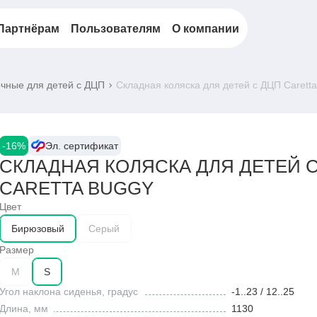
Партнёрам
Пользователям
О компании
чные для детей с ДЦП
Складная коляска для детей с ДЦП Carett
-16%
Эл. сертификат
СКЛАДНАЯ КОЛЯСКА ДЛЯ ДЕТЕЙ 
CARETTA BUGGY
Цвет
Бирюзовый
Серый
Размер
M
S
Угол наклона сиденья, градус
-1..23 / 12..25
Длина, мм
1130