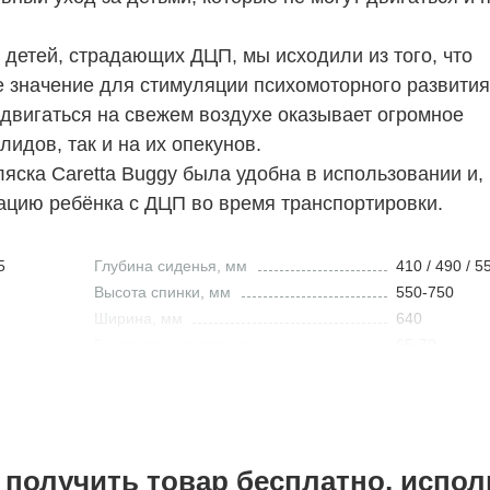
 детей, страдающих ДЦП, мы исходили из того, что
 значение для стимуляции психомоторного развития
двигаться на свежем воздухе оказывает огромное
идов, так и на их опекунов.
ляска Caretta Buggy была удобна в использовании и,
5
Глубина сиденья, мм
410 / 490 / 5
Высота спинки, мм
550-750
Ширина, мм
640
Грузоподъемность, кг
65-70
Габариты в сложенном виде, см
66х94х52
Угол наклона спинки, градус
90-120
Регулировки для индивидуализации
Регулировка 
наклона спин
Регулировка 
получить товар бесплатно, испол
наклона сид