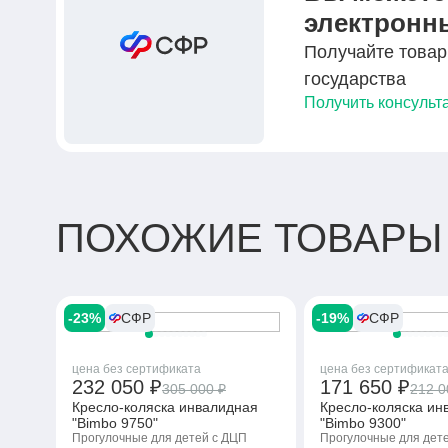
электронн
Получайте товар
государства
Получить консульт
ПОХОЖИЕ ТОВАРЫ
-23%
СФР
-19%
СФР
цена без сертификата
цена без сертификат
232 050 ₽
171 650 ₽
305 000 ₽
212 0
Кресло-коляска инвалидная
Кресло-коляска ин
"Bimbo 9750"
"Bimbo 9300"
Прогулочные для детей с ДЦП
Прогулочные для дет