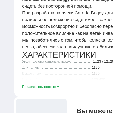
сидеть без посторонней помощи.
При разработке коляски Caretta Buggy для
правильное положение сидя имеет важное
Возможность комфортно и безопасно пере
положительное влияние как на детей инвал
Мы позаботились о том, чтобы коляска Ко
ХАРАКТЕРИСТИКИ
Угол наклона сиденья, градус
-1..23 / 12..2
Длина, мм
1130
Высота, мм
1130
Высота боковых упоров для тела, мм
120-420
Диаметр переднего колеса, мм
190
Показать полностью
Вес без упаковки, кг
24
Диаметр заднего колеса, мм
310
Ширина сиденья, мм
350 / 410
Вы можете 