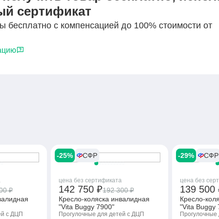
Блокировка 
ый сертификат
колес, Регул
спинки по вы
ы бесплатно с компенсацией до 100% стоимости от
Регулировка
сидень
ацию
-25%
СФР
-29%
СФР
а
цена без сертификата
цена без сер
142 750 ₽
139 500 
00 ₽
192 300 ₽
валидная
Кресло-коляска инвалидная
Кресло-кол
"Vita Buggy 7900"
"Vita Buggy
ей с ДЦП
Прогулочные для детей с ДЦП
Прогулочные 