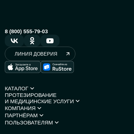
8 (800) 555-79-03
ЛИНИЯ ДОВЕРИЯ
КАТАЛОГ
ПРОТЕЗИРОВАНИЕ
Протезы рук
И МЕДИЦИНСКИЕ УСЛУГИ
Протезы ног
КОМПАНИЯ
Кресла-коляски
Моторика Орто
Каталог товаров
ПАРТНЁРАМ
О компании
Нейростимуляторы
Контакты
ПОЛЬЗОВАТЕЛЯМ
Партнёрская программа
Документы и сертификаты
Истории пользователей
Инвесторам