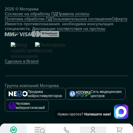
Исследования
База знаний
2026 © Моторика
Согласие на обработку ПД
Правила оплаты
Человек
Политика обработки ПД
Пользовательское соглашение
Оферта
кибернетический
Имеются противопоказания, необходима консультация
специалиста.
Декларации соответствия на протезы
Сделано в Braind
Группа компаний Моторика
Продажа
Сеть медицинских
нейростимуляторов
центров
Человек
кибернетический
Нужен протез?
Напишите нам!