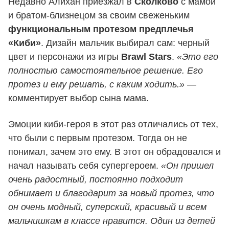
Недавно Алихан приезжал в
Сколково
с мамой
и братом-близнецом за своим свеженьким
функциональным протезом предплечья
«Киби»
. Дизайн мальчик выбирал сам: черный
цвет и персонажи из игры
Brawl Stars
.
«Это его
полностью самостоятельное решение. Его
протез и ему решать, с каким ходить.»
—
комментирует выбор сына мама.
Эмоции киби-героя в этот раз отличались от тех,
что были с первым протезом. Тогда он не
понимал, зачем это ему. В этот он обрадовался и
начал называть себя супергероем.
«Он пришел
очень радостный, постоянно подходит
обнимает и благодарит за новый протез, что
он очень модный, суперский, красивый и всем
мальчишкам в классе нравится. Один из детей