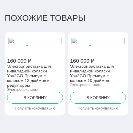
Комплектация
Мощная фара, Держатель для телефона с функцией
беспроводной зарядки, Ограничитель скорости,
ПОХОЖИЕ ТОВАРЫ
Дополнительный аккумулятор
160 000 ₽
160 000 ₽
Электроприставка для
Электроприставка для
инвалидной коляски
инвалидной коляски
You2GO Премиум с
You2GO Премиум с
колесом 12 дюймов и
колесом 10 дюймов
редуктором
Электроприставки
Электроприставки
В КОРЗИНУ
В КОРЗИНУ
Получить консультацию
Получить консультацию