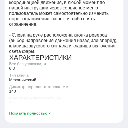
координацией движения, в любой момент по
нашей инструкции через сервисное меню
пользователь может самостоятельно изменить
порог ограничения скорости, либо снять
ограничение.
- Слева на руле расположена кнопка реверса
(выбор направления движения назад или вперёд),
клавиша звукового сигнала и клавиша включения
света фары.
ХАРАКТЕРИСТИКИ
Вес без упаковки, кг
6,3
Тип ключа
Механический
Диаметр переднего колеса, мм
140
Максимальная скорость, км/ч:
20
Доступ в самолет
Показать полностью
Да
Мощность двигателя, W
250