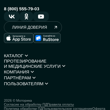
8 (800) 555-79-03
ЛИНИЯ ДОВЕРИЯ
КАТАЛОГ
ПРОТЕЗИРОВАНИЕ
Протезы рук
И МЕДИЦИНСКИЕ УСЛУГИ
Протезы ног
КОМПАНИЯ
Кресла-коляски
Моторика Орто
Каталог товаров
ПАРТНЁРАМ
О компании
Нейростимуляторы
Контакты
ПОЛЬЗОВАТЕЛЯМ
Партнёрская программа
Документы и сертификаты
Истории пользователей
Инвесторам
Исследования
База знаний
2026 © Моторика
Согласие на обработку ПД
Правила оплаты
Человек
Политика обработки ПД
Пользовательское соглашение
Оферта
кибернетический