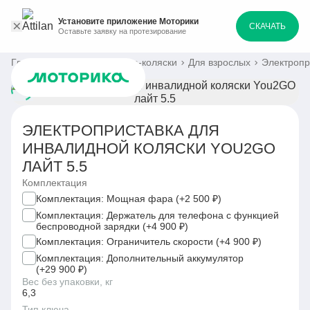
Установите приложение Моторики
СКАЧАТЬ
Оставьте заявку на протезирование
Главная
Каталог
Кресла-коляски
Для взрослых
Электропр
ЭЛЕКТРОПРИСТАВКА ДЛЯ
ИНВАЛИДНОЙ КОЛЯСКИ YOU2GO
ЛАЙТ 5.5
Комплектация
Комплектация: Мощная фара (+2 500 ₽)
Комплектация: Держатель для телефона с функцией
беспроводной зарядки (+4 900 ₽)
Комплектация: Ограничитель скорости (+4 900 ₽)
Комплектация: Дополнительный аккумулятор
(+29 900 ₽)
Вес без упаковки, кг
6,3
Тип ключа