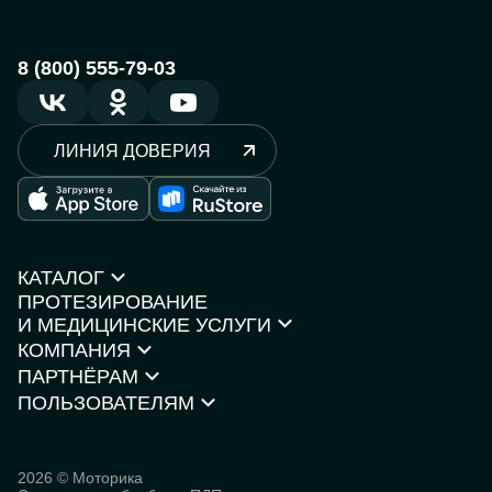
8 (800) 555-79-03
ЛИНИЯ ДОВЕРИЯ
КАТАЛОГ
ПРОТЕЗИРОВАНИЕ
Протезы рук
И МЕДИЦИНСКИЕ УСЛУГИ
Протезы ног
КОМПАНИЯ
Кресла-коляски
Моторика Орто
Каталог товаров
ПАРТНЁРАМ
О компании
Нейростимуляторы
Контакты
ПОЛЬЗОВАТЕЛЯМ
Партнёрская программа
Документы и сертификаты
Истории пользователей
Инвесторам
Исследования
База знаний
2026 © Моторика