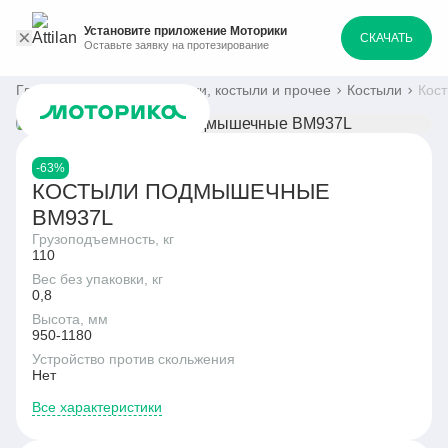
Установите приложение Моторики
СКАЧАТЬ
Оставьте заявку на протезирование
Главная
Каталог
Ходунки, костыли и прочее
Костыли
Кос
-63%
КОСТЫЛИ ПОДМЫШЕЧНЫЕ
BM937L
Грузоподъемность, кг
110
Вес без упаковки, кг
0,8
Высота, мм
950-1180
Устройство против скольжения
Нет
Все характеристики