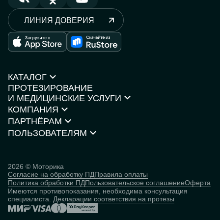
ЛИНИЯ ДОВЕРИЯ
КАТАЛОГ
ПРОТЕЗИРОВАНИЕ
Протезы рук
И МЕДИЦИНСКИЕ УСЛУГИ
Протезы ног
КОМПАНИЯ
Кресла-коляски
Моторика Орто
Каталог товаров
ПАРТНЁРАМ
О компании
Нейростимуляторы
Контакты
ПОЛЬЗОВАТЕЛЯМ
Партнёрская программа
Документы и сертификаты
Истории пользователей
Инвесторам
Исследования
База знаний
2026 © Моторика
Согласие на обработку ПД
Правила оплаты
Человек
Политика обработки ПД
Пользовательское соглашение
Оферта
кибернетический
Имеются противопоказания, необходима консультация
специалиста.
Декларации соответствия на протезы