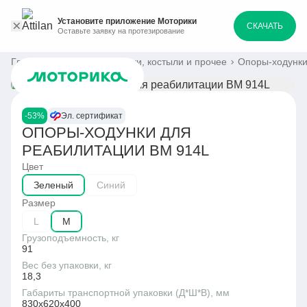
Установите приложение Моторики
СКАЧАТЬ
Оставьте заявку на протезирование
Главная
Каталог
Ходунки, костыли и прочее
Опоры-ходунки
-53%
Эл. сертификат
ОПОРЫ-ХОДУНКИ ДЛЯ
РЕАБИЛИТАЦИИ BM 914L
Цвет
Зеленый
Синий
Размер
L
M
Грузоподъемность, кг
91
Вес без упаковки, кг
18,3
Габариты транспортной упаковки (Д*Ш*В), мм
830х620х400