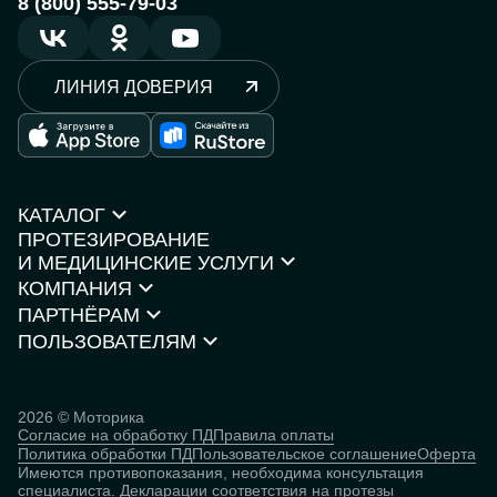
8 (800) 555-79-03
ЛИНИЯ ДОВЕРИЯ
КАТАЛОГ
ПРОТЕЗИРОВАНИЕ
Протезы рук
И МЕДИЦИНСКИЕ УСЛУГИ
Протезы ног
КОМПАНИЯ
Кресла-коляски
Моторика Орто
Каталог товаров
ПАРТНЁРАМ
О компании
Нейростимуляторы
Контакты
ПОЛЬЗОВАТЕЛЯМ
Партнёрская программа
Документы и сертификаты
Истории пользователей
Инвесторам
Исследования
База знаний
2026 © Моторика
Согласие на обработку ПД
Правила оплаты
Человек
Политика обработки ПД
Пользовательское соглашение
Оферта
кибернетический
Имеются противопоказания, необходима консультация
специалиста.
Декларации соответствия на протезы