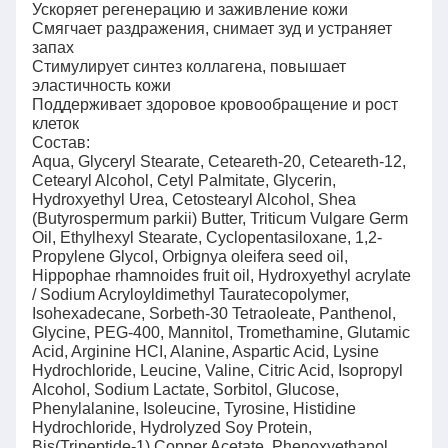
Ускоряет регенерацию и заживление кожи
Смягчает раздражения, снимает зуд и устраняет
запах
Стимулирует синтез коллагена, повышает
эластичность кожи
Поддерживает здоровое кровообращение и рост
клеток
Состав:
Aqua, Glyceryl Stearate, Ceteareth-20, Ceteareth-12,
Cetearyl Alcohol, Cetyl Palmitate, Glycerin,
Hydroxyethyl Urea, Cetostearyl Alcohol, Shea
(Butyrospermum parkii) Butter, Triticum Vulgare Germ
Oil, Еthylhexyl Stearate, Cyclopentasiloxane, 1,2-
Propylene Glycol, Оrbignya oleifera seed oil,
Hippophae rhamnoides fruit oil, Hydroxyethyl acrylate
/ Sodium Acryloyldimethyl Tauratecopolymer,
Isohexadecane, Sorbeth-30 Tetraoleate, Panthenol,
Glycine, PEG-400, Mannitol, Tromethamine, Glutamic
Acid, Arginine HCI, Alanine, Aspartic Acid, Lysine
Hydrochloride, Leucine, Valine, Citric Acid, Isopropyl
Alcohol, Sodium Lactate, Sorbitol, Glucose,
Phenylalanine, Isoleucine, Tyrosine, Histidine
Hydrochloride, Hydrolyzed Soy Protein,
Bis(Tripeptide-1) Copper Acetate, Phenoxyethanol,