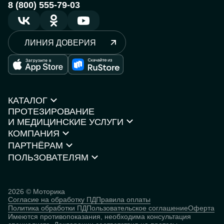
8 (800) 555-79-03
ЛИНИЯ ДОВЕРИЯ
КАТАЛОГ
ПРОТЕЗИРОВАНИЕ
Протезы рук
И МЕДИЦИНСКИЕ УСЛУГИ
Протезы ног
КОМПАНИЯ
Кресла-коляски
Моторика Орто
Каталог товаров
ПАРТНЁРАМ
О компании
Нейростимуляторы
Контакты
ПОЛЬЗОВАТЕЛЯМ
Партнёрская программа
Документы и сертификаты
Истории пользователей
Инвесторам
Исследования
База знаний
2026 © Моторика
Согласие на обработку ПД
Правила оплаты
Человек
Политика обработки ПД
Пользовательское соглашение
Оферта
кибернетический
Имеются противопоказания, необходима консультация