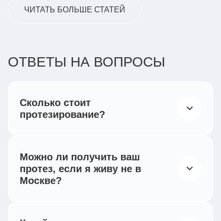
ЧИТАТЬ БОЛЬШЕ СТАТЕЙ
ОТВЕТЫ НА ВОПРОСЫ
Сколько стоит
протезирование?
Согласно действующему российскому
законодательству, все категории
Можно ли получить ваш
инвалидов, при наличии
протез, если я живу не в
индивидуальной программы
Москве?
реабилитации,
Мы работаем по всей России —
имеют право на бесплатное обеспечение
сотрудничаем с региональными протезно-
техническими средствами реабилитации и