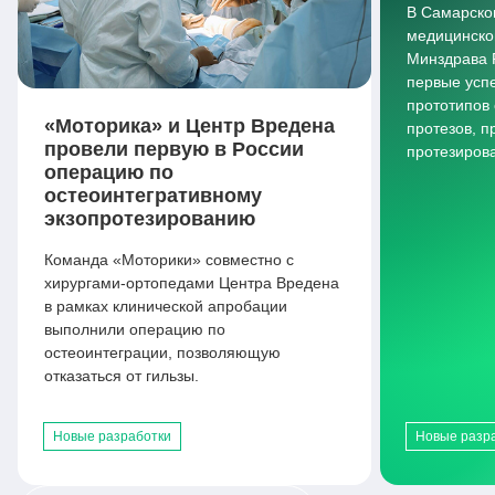
В Самарско
медицинско
Минздрава 
первые усп
прототипов
«Моторика» и Центр Вредена
протезов, 
провели первую в России
протезиров
операцию по
остеоинтегративному
экзопротезированию
Команда «Моторики» совместно с
хирургами-ортопедами Центра Вредена
в рамках клинической апробации
выполнили операцию по
остеоинтеграции, позволяющую
отказаться от гильзы.
Новые разработки
Новые разр