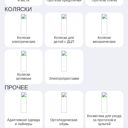
и кисти
Протезы предплечья
Протезы плеча
КОЛЯСКИ
Коляски
Коляски
для
Коляски
электрические
детей
с ДЦП
механические
Коляски
активные
Электроприставки
ПРОЧЕЕ
Косметика для ухода
Адаптивная одежда
Ортопедическая
за протезом и
и лайнеры
обувь
культей