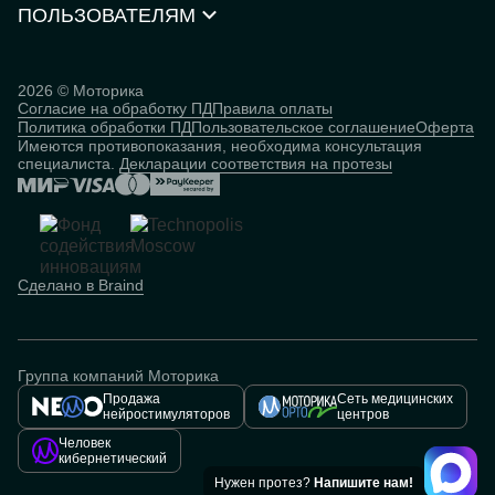
Нейростимуляторы
Контакты
ПОЛЬЗОВАТЕЛЯМ
Партнёрская программа
Документы и сертификаты
Истории пользователей
Инвесторам
Исследования
База знаний
2026 © Моторика
Согласие на обработку ПД
Правила оплаты
Человек
Политика обработки ПД
Пользовательское соглашение
Оферта
кибернетический
Имеются противопоказания, необходима консультация
специалиста.
Декларации соответствия на протезы
Сделано в Braind
Группа компаний Моторика
Продажа
Сеть медицинских
нейростимуляторов
центров
Человек
кибернетический
Нужен протез?
Напишите нам!