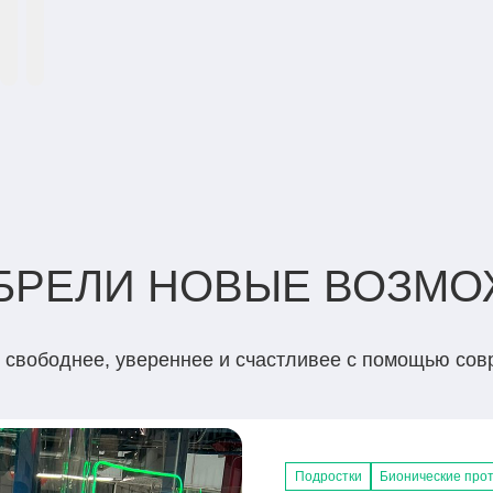
ОБРЕЛИ НОВЫЕ ВОЗМ
ь свободнее, увереннее и счастливее с помощью со
Подростки
Взрослые
Взрослые
Взрослые
Подростки
Бионические прот
Бионические прот
Бионические прот
Бионические про
Тяговые протезы 