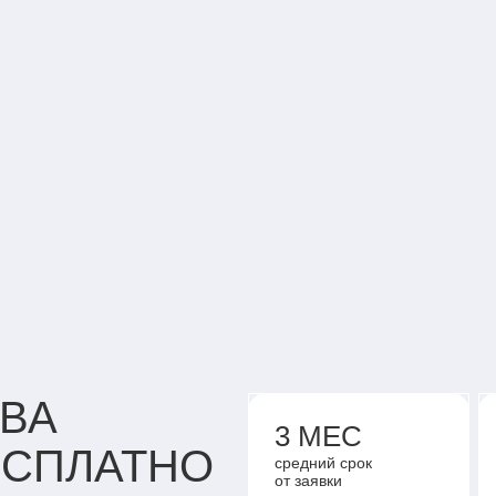
АЛЬБИНА – С
НАШИХ АКТИВ
КИБИ
ВА
3 МЕС
ЕСПЛАТНО
средний срок
от заявки