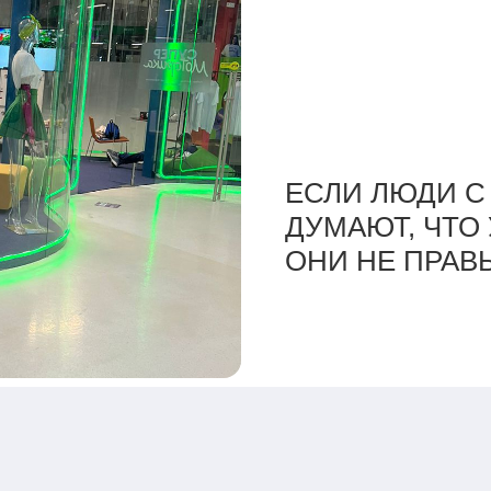
БАЛАНС ТЕХН
ЕСЛИ ЛЮДИ 
«КОНЕЧНО, НЕ
«МОГУ ИНОГД
ДУМАЮТ, ЧТО 
НО ВСЕ ЖЕ М
ЛЮДИ С ДВУМ
ОНИ НЕ ПРАВ
ШАШЛЫКИ!»