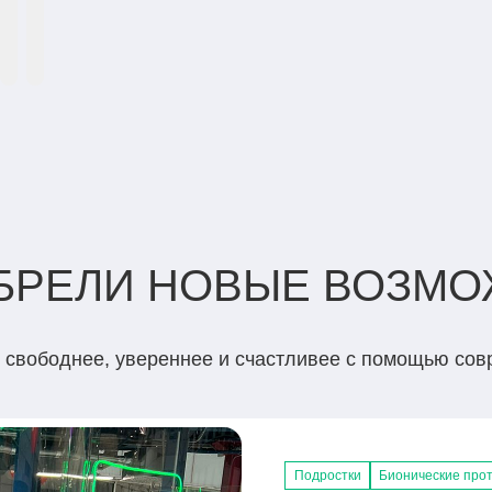
ОБРЕЛИ НОВЫЕ ВОЗМ
ь свободнее, увереннее и счастливее с помощью со
Подростки
Взрослые
Взрослые
Взрослые
Подростки
Бионические прот
Бионические прот
Бионические прот
Бионические про
Тяговые протезы 