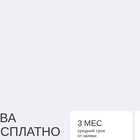
АЛЬБИНА – С
НАШИХ АКТИВ
КИБИ
ВА
3 МЕС
ЕСПЛАТНО
средний срок
от заявки