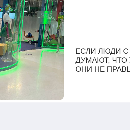
БАЛАНС ТЕХН
ЕСЛИ ЛЮДИ 
«КОНЕЧНО, НЕ
«МОГУ ИНОГД
ДУМАЮТ, ЧТО 
НО ВСЕ ЖЕ М
ЛЮДИ С ДВУМ
ОНИ НЕ ПРАВ
ШАШЛЫКИ!»