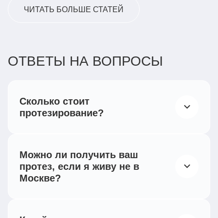
ЧИТАТЬ БОЛЬШЕ СТАТЕЙ
ОТВЕТЫ НА ВОПРОСЫ
Сколько стоит
протезирование?
Согласно действующему российскому
законодательству, все категории
Можно ли получить ваш
инвалидов, при наличии
протез, если я живу не в
индивидуальной программы
Москве?
реабилитации,
Мы работаем по всей России —
имеют право на бесплатное обеспечение
сотрудничаем с региональными протезно-
техническими средствами реабилитации и