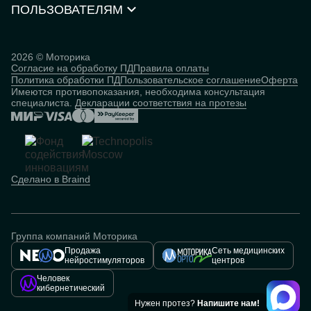
Нейростимуляторы
Контакты
ПОЛЬЗОВАТЕЛЯМ
Партнёрская программа
Документы и сертификаты
Истории пользователей
Инвесторам
Исследования
База знаний
2026 © Моторика
Согласие на обработку ПД
Правила оплаты
Человек
Политика обработки ПД
Пользовательское соглашение
Оферта
кибернетический
Имеются противопоказания, необходима консультация
специалиста.
Декларации соответствия на протезы
Сделано в Braind
Группа компаний Моторика
Продажа
Сеть медицинских
нейростимуляторов
центров
Человек
кибернетический
Нужен протез?
Напишите нам!