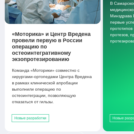
В Самарско
медицинско
Минздрава 
первые усп
прототипов
«Моторика» и Центр Вредена
протезов, 
провели первую в России
протезиров
операцию по
остеоинтегративному
экзопротезированию
Команда «Моторики» совместно с
хирургами-ортопедами Центра Вредена
в рамках клинической апробации
выполнили операцию по
остеоинтеграции, позволяющую
отказаться от гильзы.
Новые разработки
Новые разр