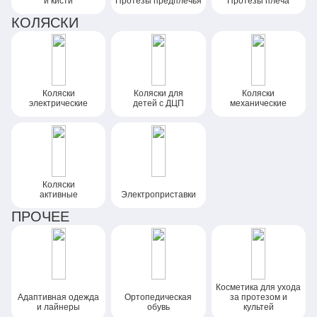
и кисти
Протезы предплечья
Протезы плеча
КОЛЯСКИ
Коляски
Коляски
для
Коляски
электрические
детей
с ДЦП
механические
Коляски
активные
Электроприставки
ПРОЧЕЕ
Косметика для ухода
Адаптивная одежда
Ортопедическая
за протезом и
и лайнеры
обувь
культей