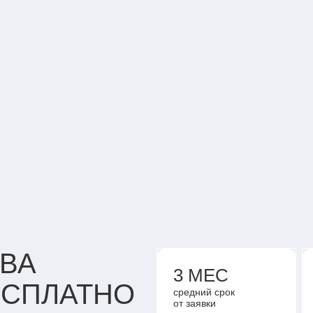
АЛЬБИНА – С
НАШИХ АКТИВ
КИБИ
ВА
3 МЕС
ЕСПЛАТНО
средний срок
от заявки