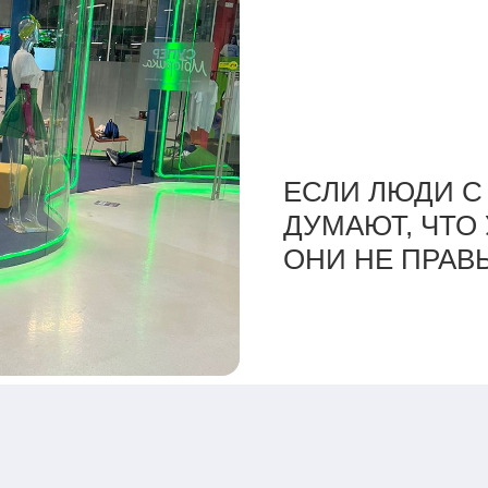
БАЛАНС ТЕХН
ЕСЛИ ЛЮДИ 
«КОНЕЧНО, НЕ
«МОГУ ИНОГД
ДУМАЮТ, ЧТО 
НО ВСЕ ЖЕ М
ЛЮДИ С ДВУМ
ОНИ НЕ ПРАВ
ШАШЛЫКИ!»