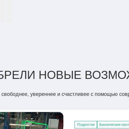
ОБРЕЛИ НОВЫЕ ВОЗМ
ь свободнее, увереннее и счастливее с помощью со
Подростки
Взрослые
Взрослые
Взрослые
Подростки
Бионические прот
Бионические прот
Бионические прот
Бионические про
Тяговые протезы 