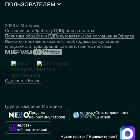
Нейростимуляторы
Контакты
ПОЛЬЗОВАТЕЛЯМ
Партнёрская программа
Документы и сертификаты
Истории пользователей
Инвесторам
Исследования
База знаний
2026 © Моторика
Согласие на обработку ПД
Правила оплаты
Человек
Политика обработки ПД
Пользовательское соглашение
Оферта
кибернетический
Имеются противопоказания, необходима консультация
специалиста.
Декларации соответствия на протезы
Сделано в Braind
Группа компаний Моторика
Продажа
Сеть медицинских
нейростимуляторов
центров
Человек
кибернетический
Нужен протез?
Напишите нам!