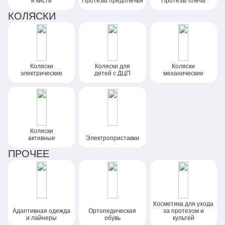
и кисти
Протезы предплечья
Протезы плеча
КОЛЯСКИ
Коляски
Коляски
для
Коляски
электрические
детей
с ДЦП
механические
Коляски
активные
Электроприставки
ПРОЧЕЕ
Косметика для ухода
Адаптивная одежда
Ортопедическая
за протезом и
и лайнеры
обувь
культей