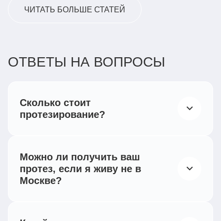
ЧИТАТЬ БОЛЬШЕ СТАТЕЙ
ОТВЕТЫ НА ВОПРОСЫ
Сколько стоит
протезирование?
Согласно действующему российскому
законодательству, все категории
Можно ли получить ваш
инвалидов, при наличии
протез, если я живу не в
индивидуальной программы
Москве?
реабилитации,
Мы работаем по всей России —
имеют право на бесплатное обеспечение
сотрудничаем с региональными протезно-
техническими средствами реабилитации и