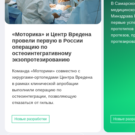
В Самарско
медицинско
Минздрава 
первые усп
прототипов
«Моторика» и Центр Вредена
протезов, 
провели первую в России
протезиров
операцию по
остеоинтегративному
экзопротезированию
Команда «Моторики» совместно с
хирургами-ортопедами Центра Вредена
в рамках клинической апробации
выполнили операцию по
остеоинтеграции, позволяющую
отказаться от гильзы.
Новые разработки
Новые разр