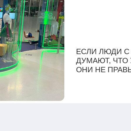
БАЛАНС ТЕХН
ЕСЛИ ЛЮДИ 
«КОНЕЧНО, НЕ
«МОГУ ИНОГД
ДУМАЮТ, ЧТО 
НО ВСЕ ЖЕ М
ЛЮДИ С ДВУМ
ОНИ НЕ ПРАВ
ШАШЛЫКИ!»