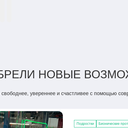
ОБРЕЛИ НОВЫЕ ВОЗМ
ь свободнее, увереннее и счастливее с помощью со
Подростки
Взрослые
Взрослые
Взрослые
Подростки
Бионические прот
Бионические прот
Бионические прот
Бионические про
Тяговые протезы 