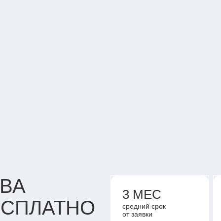
АЛЬБИНА – С
НАШИХ АКТИВ
КИБИ
ВА
3 МЕС
ЕСПЛАТНО
средний срок
от заявки