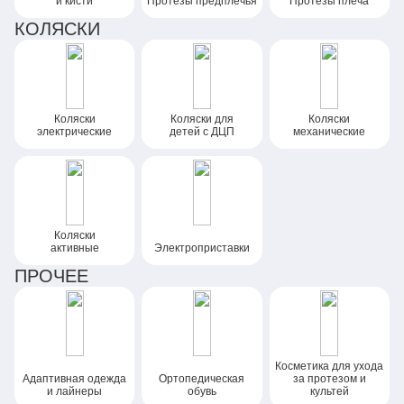
и кисти
Протезы предплечья
Протезы плеча
КОЛЯСКИ
Коляски
Коляски
для
Коляски
электрические
детей
с ДЦП
механические
Коляски
активные
Электроприставки
ПРОЧЕЕ
Косметика для ухода
Адаптивная одежда
Ортопедическая
за протезом и
и лайнеры
обувь
культей