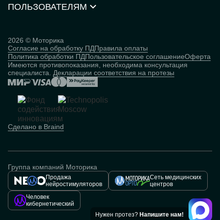
Нейростимуляторы
Контакты
ПОЛЬЗОВАТЕЛЯМ
Партнёрская программа
Документы и сертификаты
Истории пользователей
Инвесторам
Исследования
База знаний
2026 © Моторика
Согласие на обработку ПД
Правила оплаты
Человек
Политика обработки ПД
Пользовательское соглашение
Оферта
кибернетический
Имеются противопоказания, необходима консультация
специалиста.
Декларации соответствия на протезы
Сделано в Braind
Группа компаний Моторика
Продажа
Сеть медицинских
нейростимуляторов
центров
Человек
кибернетический
Нужен протез?
Напишите нам!