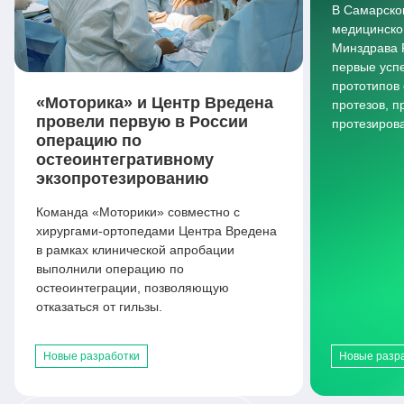
В Самарско
медицинско
Минздрава 
первые усп
прототипов
«Моторика» и Центр Вредена
протезов, 
провели первую в России
протезиров
операцию по
остеоинтегративному
экзопротезированию
Команда «Моторики» совместно с
хирургами-ортопедами Центра Вредена
в рамках клинической апробации
выполнили операцию по
остеоинтеграции, позволяющую
отказаться от гильзы.
Новые разработки
Новые разр