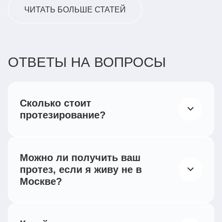
ЧИТАТЬ БОЛЬШЕ СТАТЕЙ
ОТВЕТЫ НА ВОПРОСЫ
Сколько стоит
протезирование?
Согласно действующему российскому
законодательству, все категории
Можно ли получить ваш
инвалидов, при наличии
протез, если я живу не в
индивидуальной программы
Москве?
реабилитации,
Мы работаем по всей России —
имеют право на бесплатное обеспечение
сотрудничаем с региональными протезно-
техническими средствами реабилитации и